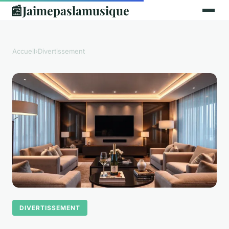
📰
Jaimepaslamusique
Accueil
›
Divertissement
DIVERTISSEMENT