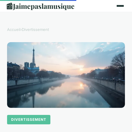
📰
Jaimepaslamusique
Accueil
›
Divertissement
DIVERTISSEMENT