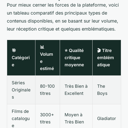
Pour mieux cerner les forces de la plateforme, voici
un tableau comparatif des principaux types de
contenus disponibles, en se basant sur leur volume,
leur réception critique et quelques emblématiques.
📊
🎯
⭐ Qualité
🎬 Titre
Volum
Catégori
critique
emblém
e
e
moyenne
atique
estimé
Séries
80-100
Très Bien à
The
Originale
titres
Excellent
Boys
s
Films de
3000+
Moyen à
catalogu
Gladiator
titres
Très Bien
e