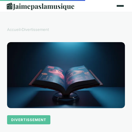
📰
Jaimepaslamusique
Accueil
›
Divertissement
DIVERTISSEMENT