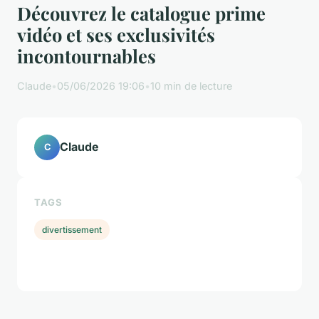
Découvrez le catalogue prime
vidéo et ses exclusivités
incontournables
Claude
•
05/06/2026 19:06
•
10 min de lecture
Claude
C
TAGS
divertissement