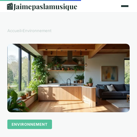
📰
Jaimepaslamusique
Accueil
›
Environnement
ENVIRONNEMENT