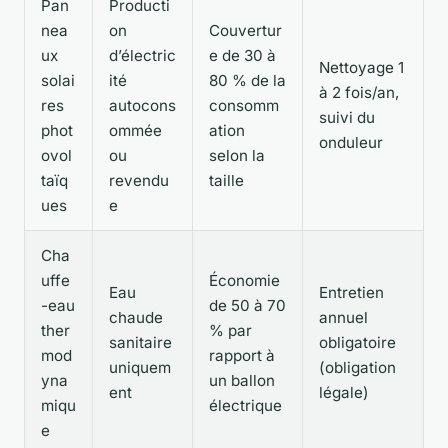
Pan
Producti
nea
on
Couvertur
ux
d’électric
e de 30 à
Nettoyage 1
solai
ité
80 % de la
à 2 fois/an,
res
autocons
consomm
suivi du
phot
ommée
ation
onduleur
ovol
ou
selon la
taïq
revendu
taille
ues
e
Cha
uffe
Économie
Eau
Entretien
-eau
de 50 à 70
chaude
annuel
ther
% par
sanitaire
obligatoire
mod
rapport à
uniquem
(obligation
yna
un ballon
ent
légale)
miqu
électrique
e