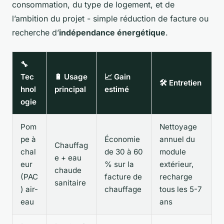
consommation, du type de logement, et de
l’ambition du projet - simple réduction de facture ou
recherche d’
indépendance énergétique
.
🔧
Tec
🔋 Usage
📈 Gain
🛠️ Entretien
hnol
principal
estimé
ogie
Pom
Nettoyage
pe à
Économie
annuel du
Chauffag
chal
de 30 à 60
module
e + eau
eur
% sur la
extérieur,
chaude
(PAC
facture de
recharge
sanitaire
) air-
chauffage
tous les 5-7
eau
ans