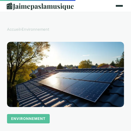
📰
Jaimepaslamusique
Accueil
›
Environnement
ENVIRONNEMENT