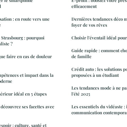
er le smartphone
E-profit : boostez votre pré
l
efficacement
ation : en route vers une
Dernières tendances déco ma
e
foyer de vos rêves
 Strasbourg : pourquoi
Choisir l'éventail idéal pou
liste ?
Guide rapide : comment choi
que faire en cas de douleur
de famille
Crédit auto : les solutions p
ompétences et impact dans la
proposées à un étudiant
oderne
Les tendances mode à ne p
térieur idéal en 5 étapes
l'été 2025
 découvrez ses facettes avec
Les essentiels du vidéaste : 
communication contempora
espoir : culture, santé et