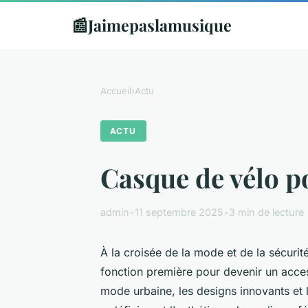
📰
Jaimepaslamusique
Accueil
›
Actu
ACTU
Casque de vélo p
admin
•
11 septembre 2025
•
3 min de lecture
À la croisée de la mode et de la sécuri
fonction première pour devenir un acces
mode urbaine, les designs innovants et