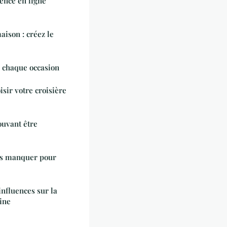
sence en ligne
ison : créez le
r chaque occasion
sir votre croisière
ouvant être
as manquer pour
influences sur la
ine